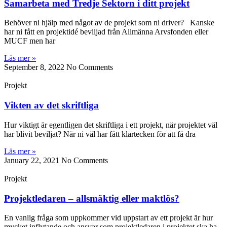
Samarbeta med Tredje Sektorn i ditt projekt
Behöver ni hjälp med något av de projekt som ni driver? Kanske
har ni fått en projektidé beviljad från Allmänna Arvsfonden eller
MUCF men har
Läs mer »
September 8, 2022
No Comments
Projekt
Vikten av det skriftliga
Hur viktigt är egentligen det skriftliga i ett projekt, när projektet väl
har blivit beviljat? När ni väl har fått klartecken för att få dra
Läs mer »
January 22, 2021
No Comments
Projekt
Projektledaren – allsmäktig eller maktlös?
En vanlig fråga som uppkommer vid uppstart av ett projekt är hur
mycket inflytande och ansvar som projektledaren i projektet ska ha.