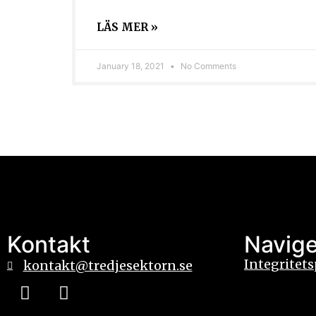
LÄS MER »
January 18, 2021
No Comments
Kontakt
Navige
Integritets
kontakt@tredjesektorn.se