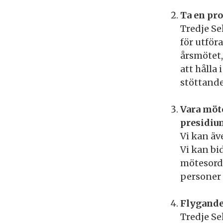
Ta en pro
Tredje Se
för utför
årsmötet,
att hålla
stöttande
Vara möt
presidiu
Vi kan äv
Vi kan b
mötesordf
personer 
Flygande
Tredje Se