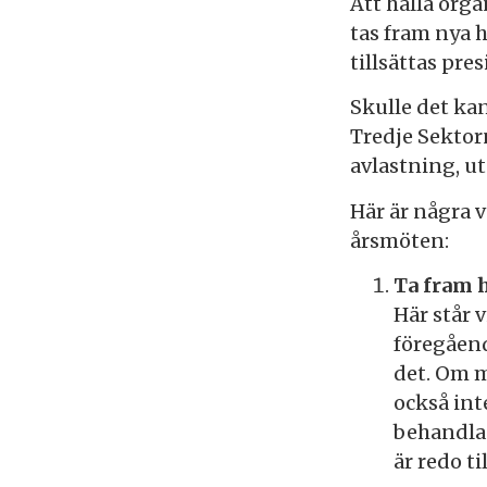
Att hålla org
tas fram nya h
tillsättas pre
Skulle det kan
Tredje Sektorn
avlastning, u
Här är några 
årsmöten:
Ta fram 
Här står v
föregåend
det. Om m
också int
behandlas
är redo ti