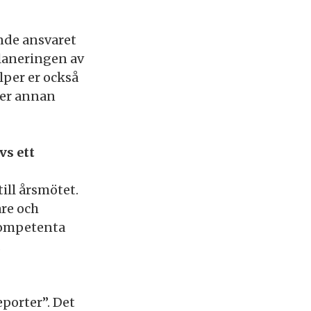
ande ansvaret
planeringen av
lper er också
ller annan
vs ett
till årsmötet.
re och
kompetenta
.
eporter”. Det