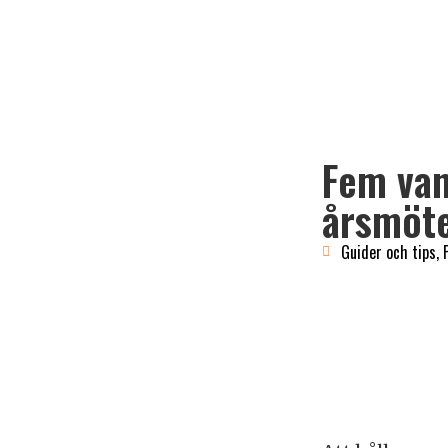
Fem van
årsmöt
Guider och tips
,