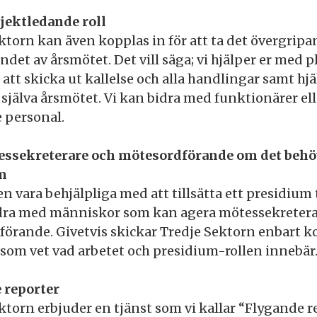
jektledande roll
ktorn kan även kopplas in för att ta det övergrip
andet av årsmötet. Det vill säga; vi hjälper er med 
 att skicka ut kallelse och alla handlingar samt hjä
 i själva årsmötet. Vi kan bidra med funktionärer e
 personal.
essekreterare och mötesordförande om det behö
m
en vara behjälpliga med att tillsätta ett presidium 
idra med människor som kan agera mötessekretera
örande. Givetvis skickar Tredje Sektorn enbart 
som vet vad arbetet och presidium-rollen innebär
 reporter
ktorn erbjuder en tjänst som vi kallar “Flygande r