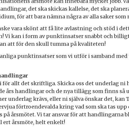
anisationens årsmöte kan innebära mycket jobb. Var
andlingar, det ska skickas kallelse, det ska planer
sidium, för att bara nämna några av alla saker som 
ske vara skönt att få lite avlastning och stöd i det
! Vi kan i form av punktinsatser snabbt och billig
tan att för den skull tumma på kvaliteten!
vanliga punktinsatser som vi utför i samband med
handlingar
i för allt det skriftliga. Skicka oss det underlag ni
e års handlingar och de nya tillägg som finns så u
er underlag krävs, eller ni själva önskar det, kan
ervjua förtroendevalda kring vad som ska tas upp
 på årsmötet. Vi tar ansvar för att handlingarna bl
ll ert årsmöte, helt enkelt!