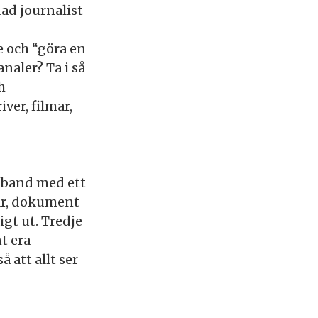
dad journalist
 och “göra en
naler? Ta i så
h
iver, filmar,
mband med ett
gar, dokument
igt ut. Tredje
t era
 att allt ser