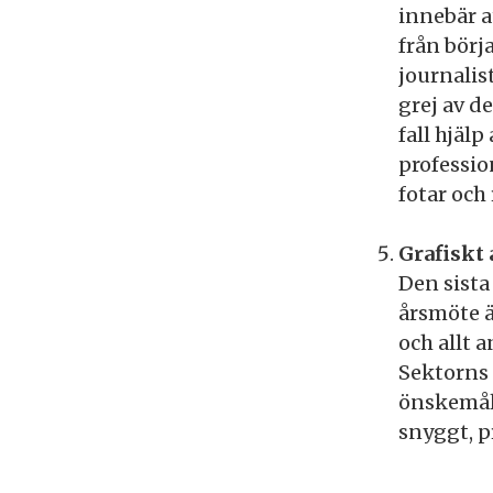
innebär a
från börj
journalis
grej av d
fall hjälp
profession
fotar och
Grafiskt
Den sist
årsmöte ä
och allt 
Sektorns 
önskemål,
snyggt, p