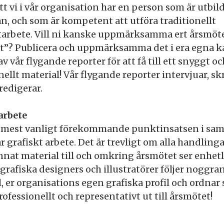
tt vi i vår organisation har en person som är utbil
an, och som är kompetent att utföra traditionellt
tarbete. Vill ni kanske uppmärksamma ert årsmöte
et”? Publicera och uppmärksamma det i era egna ka
 av vår flygande reporter för att få till ett snyggt oc
ellt material! Vår flygande reporter intervjuar, skr
 redigerar.
 arbete
a mest vanligt förekommande punktinsatsen i sa
r grafiskt arbete. Det är trevligt om alla handlin
annat material till och omkring årsmötet ser enhetl
grafiska designers och illustratörer följer noggran
 er organisations egen grafiska profil och ordnar så
rofessionellt och representativt ut till årsmötet!