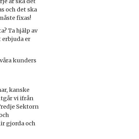
je år ska det
as och det ska
måste fixas!
ta? Ta hjälp av
t erbjuda er
 våra kunders
 har, kanske
tgår vi ifrån
 Tredje Sektorn
 och
ir gjorda och