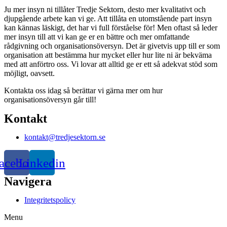
Ju mer insyn ni tillåter Tredje Sektorn, desto mer kvalitativt och
djupgående arbete kan vi ge. Att tillåta en utomstående part insyn
kan kännas läskigt, det har vi full förståelse för! Men oftast så leder
mer insyn till att vi kan ge er en bättre och mer omfattande
rådgivning och organisationsöversyn. Det är givetvis upp till er som
organisation att bestämma hur mycket eller hur lite ni är bekväma
med att anförtro oss. Vi lovar att alltid ge er ett så adekvat stöd som
möjligt, oavsett.
Kontakta oss idag så berättar vi gärna mer om hur
organisationsöversyn går till!
Kontakt
kontakt@tredjesektorn.se
acebook
Linkedin
Navigera
Integritetspolicy
Menu