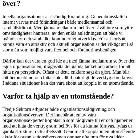
över?
Ideella organisationer är i ständig förändring. Generationsskiften
internt varvas med förändringar i både medlemsantal och
samhällsklimat. Med jämna mellanrum behöver såväl inre som yttre
omständigheter hanteras, av den enkla anledningen att både vi
människor och samhället kontinuerligt utvecklas. För att fortsatt
kunna vara en attraktiv och aktuell organisation är det viktigt att i så
stor mån som möjligt vara flexibel och förändringsbenägen.
Därför kan det vara en god idé att med jämna mellanrum se över den
egna organisationen, ifrågasätta det gamla tänket och arbeta för att
hitta nya perspektiv. Oftast är detta enklare sagt än gjort. Man blir
lätt hemmablind och hittar inte alltid naturligt de verktyg som krävs.
I sådana situationer kan det vara skönt att koppla in en utomstående.
Varför ta hjälp av en utomstående?
Tredje Sektorn erbjuder både organisationsrådgivning och
organisationsöversyn. Det innebär att en av våra
organisationsexperter kopplas in som rådgivare till er och hjälper er
med att hitta de verktyg som behövs för att kunna förnyas, lyftas ur
gamla strukturer och arbetssätt. Genom att koppla in en utomstående
aktör för organisationsöversynen öppnar ofta upp för nya idéer,